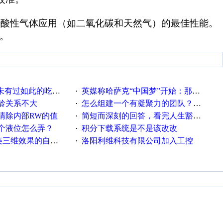
于酸性气体应用（如二氧化碳和天然气）的最佳性能。
。
未有过如此的吃法！
英媒称哈萨克“中国梦”开始：那里中文比英文重要
·
龄关系不大
怎么组建一个有凝聚力的团队？离职率有点高
·
清除内部RW的值
简短而深刻的回答，看完人生豁然开朗
·
个液位怎么弄？
积分下载系统是不是该改改
·
三维效果的自控系统
洛阳利维科技有限公司加入工控
·