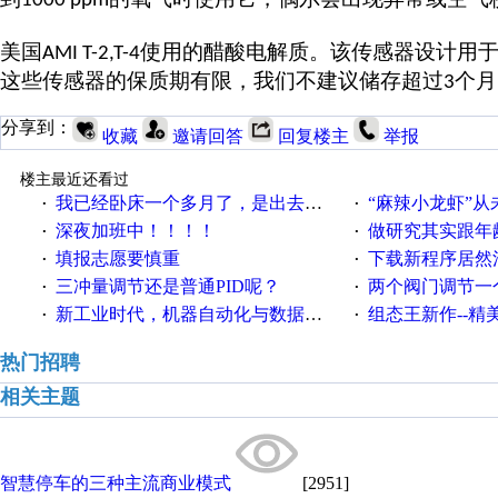
1000 ppm
美国
使用的醋酸电解质。该传感器设计用
AMI T-2,T-4
这些传感器的保质期有限，我们不建议储存超过
个月
3
分享到：
收藏
邀请回答
回复楼主
举报
楼主最近还看过
我已经卧床一个多月了，是出去安装机械手在高速遭遇车祸所致:大家工作都要特别注意啊
“麻辣小龙虾”从
·
·
深夜加班中！！！！
做研究其实跟年
·
·
填报志愿要慎重
下载新程序居然
·
·
三冲量调节还是普通PID呢？
两个阀门调节一
·
·
新工业时代，机器自动化与数据完美结合！
组态王新作--精美
·
·
热门招聘
相关主题
智慧停车的三种主流商业模式
[2951]