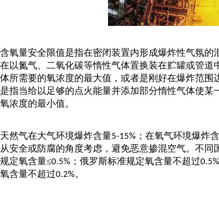
含氧量安全限值是指在密闭装置内形成爆炸性气氛的
在以氮气、二氧化碳等惰性气体置换装在贮罐或管道
体所需要的氧浓度的最大值，或者是刚好在爆炸范围
是指当给以足够的点火能量并添加部分惰性气体使某
氧浓度的最小值。
天然气在大气环境爆炸含量
；在氧气环境爆炸
5-15%
从安全或防腐的角度考虑，避免恶意掺混空气。不同
规定氧含量
≤
；俄罗斯标准规定氧含量不超过
0.5%
0.5
氧含量不超过
。
0.2%