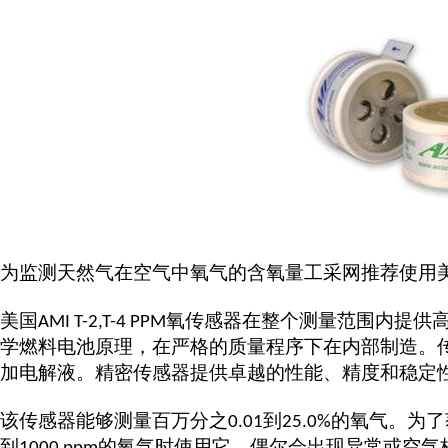
为监测
天然气
在
空气中氧气
的含氧量工采网推荐使用
美国
氧传感器在整个测量范围内提供
AMI T-2,T-4 PPM
学燃料电池原理，在严格的质量程序下在内部制造。
加电解液。精密传感器提供卓越的性能、精度和稳定
该传感器能够测量百万分之
到
的氧气。为了
0.01
25.0%
到
的氧气时使用它，偶尔会出现异常或空气