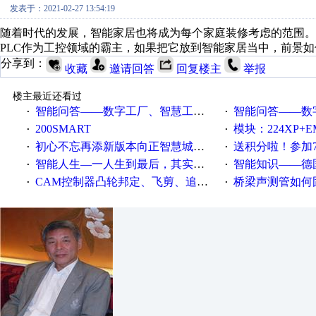
发表于：2021-02-27 13:54:19
随着时代的发展，智能家居也将成为每个家庭装修考虑的范围。
PLC作为工控领域的霸主，如果把它放到智能家居当中，前景
分享到：
收藏
邀请回答
回复楼主
举报
楼主最近还看过
智能问答——数字工厂、智慧工厂和智能制造三者的区别是什么？
智能问答——数字化工厂与传
·
·
200SMART
模块：224XP+EM223+EM231+EM2
·
·
初心不忘再添新版本向正智慧城市云展厅3.0版亮相
送积分啦！参加7月6日
·
·
智能人生—一人生到最后，其实拼的都是人品
智能知识——德国工业崛起过
·
·
CAM控制器凸轮邦定、飞剪、追剪等C功能块
桥梁声测管如何固定
·
·