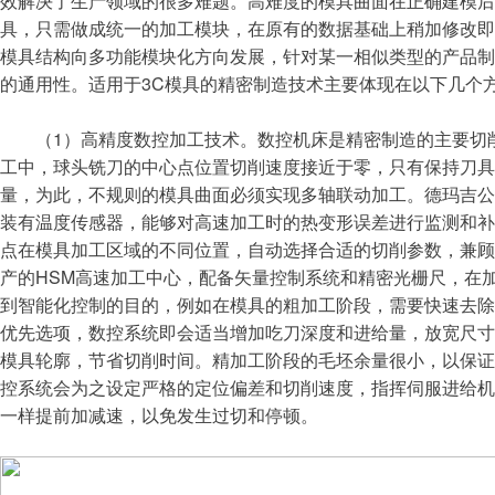
效解决了生产领域的很多难题。高难度的模具曲面在正确建模
具，只需做成统一的加工模块，在原有的数据基础上稍加修改
模具结构向多功能模块化方向发展，针对某一相似类型的产品
的通用性。适用于3C模具的精密制造技术主要体现在以下几个
（1）高精度数控加工技术。数控机床是精密制造的主要切削
工中，球头铣刀的中心点位置切削速度接近于零，只有保持刀
量，为此，不规则的模具曲面必须实现多轴联动加工。德玛吉公
装有温度传感器，能够对高速加工时的热变形误差进行监测和补
点在模具加工区域的不同位置，自动选择合适的切削参数，兼
产的HSM高速加工中心，配备矢量控制系统和精密光栅尺，在
到智能化控制的目的，例如在模具的粗加工阶段，需要快速去
优先选项，数控系统即会适当增加吃刀深度和进给量，放宽尺寸
模具轮廓，节省切削时间。精加工阶段的毛坯余量很小，以保
控系统会为之设定严格的定位偏差和切削速度，指挥伺服进给
一样提前加减速，以免发生过切和停顿。