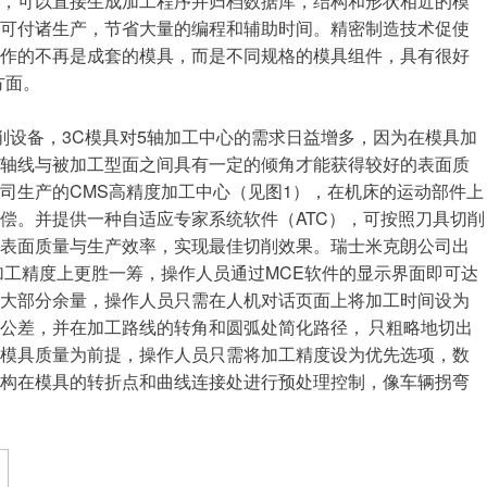
后，可以直接生成加工程序并归档数据库，结构和形状相近的模
即可付诸生产，节省大量的编程和辅助时间。精密制造技术促使
制作的不再是成套的模具，而是不同规格的模具组件，具有很好
方面。
设备，3C模具对5轴加工中心的需求日益增多，因为在模具加
具轴线与被加工型面之间具有一定的倾角才能获得较好的表面质
司生产的CMS高精度加工中心（见图1），在机床的运动部件上
偿。并提供一种自适应专家系统软件（ATC），可按照刀具切削
顾表面质量与生产效率，实现最佳切削效果。瑞士米克朗公司出
加工精度上更胜一筹，操作人员通过MCE软件的显示界面即可达
除大部分余量，操作人员只需在人机对话页面上将加工时间设为
公差，并在加工路线的转角和圆弧处简化路径， 只粗略地切出
证模具质量为前提，操作人员只需将加工精度设为优先选项，数
机构在模具的转折点和曲线连接处进行预处理控制，像车辆拐弯