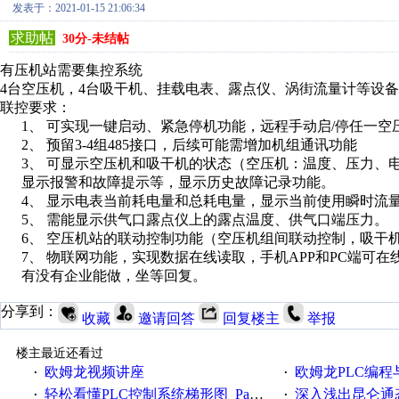
发表于：2021-01-15 21:06:34
求助帖
30分-未结帖
有压机站需要集控系统
4台空压机，4台吸干机、挂载电表、露点仪、涡街流量计等设
联控要求：
1、
可实现一键启动、紧急停机功能，远程手动启
/
停任一空
2、
预留
3-4
组
485
接口，后续可能需增加机组通讯功能
3、
可显示空压机和吸干机的状态（空压机：温度、压力、
显示报警和故障提示等，显示历史故障记录功能。
4、
显示电表当前耗电量和总耗电量，显示当前使用瞬时流
5、
需能显示供气口露点仪上的露点温度、供气口端压力。
6、
空压机站的联动控制功能（空压机组间联动控制，吸干
7、
物联网功能，实现数据在线读取，手机
APP
和
PC
端可在
有没有企业能做，坐等回复。
分享到：
收藏
邀请回答
回复楼主
举报
楼主最近还看过
欧姆龙视频讲座
欧姆龙PLC编程与应用定位篇串行通信
·
·
轻松看懂PLC控制系统梯形图_Part5.pdf
深入浅出昆仑通态（
·
·