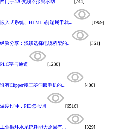
西门子420变频器报警求助
[744]
嵌入式系统、HTML5前端属于就...
[1969]
经验分享：浅谈选择电缆桥架的...
[361]
PLC字与通道
[1230]
谁有Clipper接三菱伺服电机的...
[486]
温度过冲，PID怎么调
[6516]
工业循环水系统耗能大原因有...
[329]