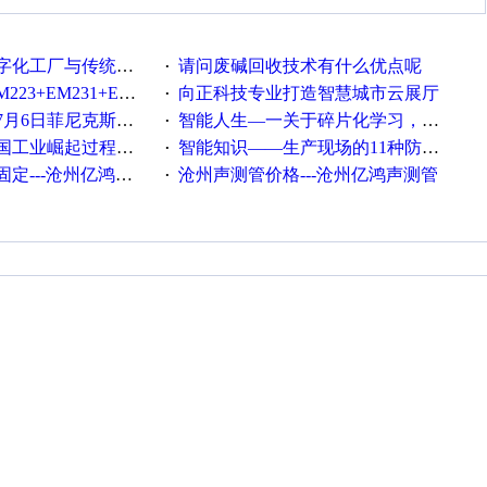
统工厂的差别体现在哪里？
请问废碱回收技术有什么优点呢
·
35+EM232+EM232怎么用以太网通讯？
向正科技专业打造智慧城市云展厅
·
菲尼克斯在线研讨会即得
智能人生—一关于碎片化学习，看这一篇就够了！
·
程中不得不提的10个关键词
智能知识——生产现场的11种防错！(1)
·
---沧州亿鸿声测管
沧州声测管价格---沧州亿鸿声测管​
·