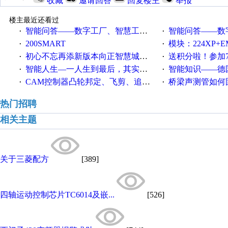
收藏
邀请回答
回复楼主
举报
楼主最近还看过
智能问答——数字工厂、智慧工厂和智能制造三者的区别是什么？
智能问答——数字化工厂与传
·
·
200SMART
模块：224XP+EM223+EM231+EM2
·
·
初心不忘再添新版本向正智慧城市云展厅3.0版亮相
送积分啦！参加7月6日
·
·
智能人生—一人生到最后，其实拼的都是人品
智能知识——德国工业崛起过
·
·
CAM控制器凸轮邦定、飞剪、追剪等C功能块
桥梁声测管如何固定
·
·
热门招聘
相关主题
关于三菱配方
[389]
四轴运动控制芯片TC6014及嵌...
[526]