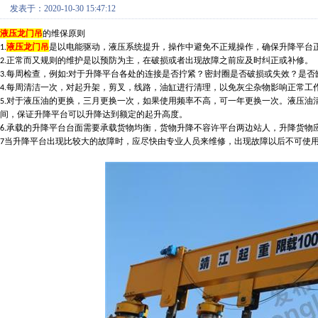
发表于：2020-10-30 15:47:12
液压龙门吊
的维保原则
液压龙门吊
是以电能驱动，液压系统提升，操作中避免不正规操作，确保升降平台
1.
正常而又规则的维护是以预防为主，在破损或者出现故障之前应及时纠正或补修
。
2.
每周检查
，
例如
对于升降平台各处的连接是否拧紧
？
密封圈是否破损或失效
？
是否
3.
:
每周清洁一次
，
对起升架
，
剪叉
，
线路
，
油缸进行清理
，
以免灰尘杂物影响正常工
4.
对于液压油的更换
，
三月更换一次
，
如果使用频率不高
，
可一年更换一次
。
液压油
5.
间
，
保证升降平台可以升降达到额定的起升高度
。
承载的升降平台台面需要承载货物均衡
，
货物升降不容许平台两边站人
，
升降货物
6.
当升降平台出现比较大的故障时
，
应尽快由专业人员来维修
，
出现故障以后不可使
7