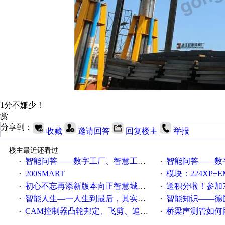
1分不嫌少！
赏
分享到：
收藏
邀请回答
回复楼主
举报
楼主最近还看过
智能问答——数字工厂、智慧工厂和智能制造三者的区别是什么？
智能问答——数字化工厂与传
·
·
200SMART
模块：224XP+EM223+EM231+EM2
·
·
初心不忘再添新版本向正智慧城市云展厅3.0版亮相
送积分啦！参加7月6日
·
·
智能人生—一人生到最后，其实拼的都是人品
智能知识——德国工业崛起过
·
·
CAM控制器凸轮邦定、飞剪、追剪等C功能块
桥梁声测管如何固定
·
·