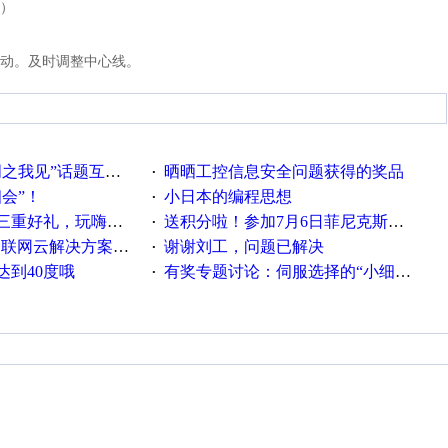
）
动。及时调整中心线。
话题互动获奖名单发布公告
晒晒工控信息安全问题获得的奖品
·
相会”！
小日本的编程思想
·
重好礼，玩嗨夏日！
送积分啦！参加7月6日菲尼克斯在线研讨会即得
·
联网云解决方案实践及应用
谢谢刘工，问题已解决
·
达到40度哦
有奖专题讨论：伺服选择的“小细节大学问”奖励公告
·