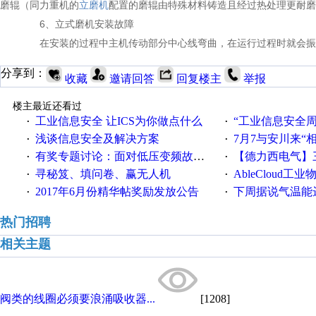
磨辊（同力重机的
立磨机
配置的磨辊由特殊材料铸造且经过热处理更耐磨
6、立式磨机安装故障
在安装的过程中主机传动部分中心线弯曲，在运行过程时就会振
分享到：
收藏
邀请回答
回复楼主
举报
楼主最近还看过
工业信息安全 让ICS为你做点什么
“工业信息安全周之我见”
·
·
浅谈信息安全及解决方案
7月7与安川来“
·
·
有奖专题讨论：面对低压变频故障，老手是这样解决的！
【德力西电气】三
·
·
寻秘笈、填问卷、赢无人机
AbleCloud工业物
·
·
2017年6月份精华帖奖励发放公告
下周据说气温能
·
·
热门招聘
相关主题
阀类的线圈必须要浪涌吸收器...
[1208]