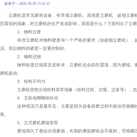
发表于：2020-10-20 15:35:35
立磨机是常见磨粉设备，有常规立磨机、高强度立磨机、超细立磨
烈震动的现象，对立磨机的生产造成影响，原因是什么？下面列出了立
1、物料过硬
有些立磨机对物料硬度有一个严格的要求（如超细立磨机），超
况。所以物料的硬度一定要控制好。
2、物料过细
物料粒度过细甚至是粉末，立磨机也会剧烈震荡，因为磨辊、磨
磨机振动。
3、给料不均匀
立磨机突然出现给料异常现象（给料过快、过慢、过多等），也
4、主机地脚螺栓松动
这种情况乃是最常见，主要是因为设备研磨过程中振动导致螺栓
查。
5、立式磨机磨辊变形
磨辊用久了都会出现磨损，长期的磨损磨辊会不规则，导致碾压