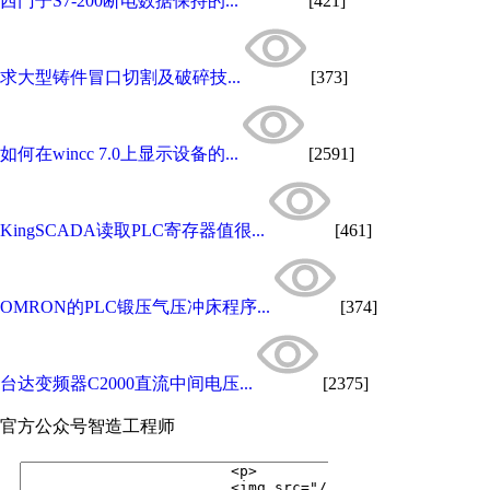
西门子S7-200断电数据保持的...
[421]
求大型铸件冒口切割及破碎技...
[373]
如何在wincc 7.0上显示设备的...
[2591]
KingSCADA读取PLC寄存器值很...
[461]
OMRON的PLC锻压气压冲床程序...
[374]
台达变频器C2000直流中间电压...
[2375]
官方公众号
智造工程师