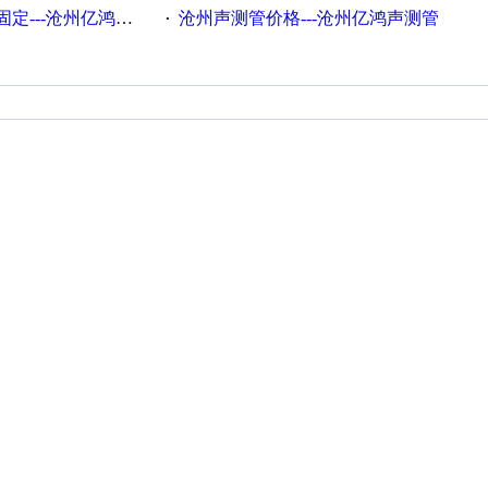
---沧州亿鸿声测管
沧州声测管价格---沧州亿鸿声测管​
·