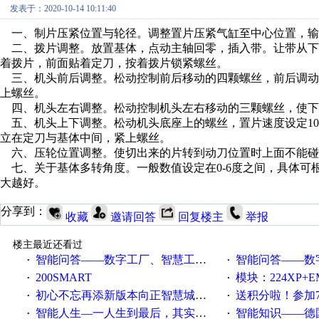
发表于：2020-10-14 10:11:40
一、制片压紧位置与轮径。调整置片压紧气缸至中心位置，输
二、拨片调整。放置基体，点动主轴回零，插入带。让带从下
着拨片，前面贴着定刀，按着拨片锁紧螺丝。
三、机头前后调整。松动控制前后移动的四颗螺丝，前后调动
上螺丝。
四、机头左右调整。松动控制机头左右移动的三颗螺丝，使下
五、机头上下调整。松动机头底座上的螺丝，置片速度设定10
立在定刀与基体中间，紧上螺丝。
六、压轮位置调整。使切出来的片转到动刀位置时上面不能碰
七、关于基体多转角度。一般数值设定在0-6度之间，具体可
大越好。
分享到：
收藏
邀请回答
回复楼主
举报
楼主最近还看过
智能问答——数字工厂、智慧工厂和智能制造三者的区别是什么？
智能问答——数字化工厂与传
·
·
200SMART
模块：224XP+EM223+EM231+EM2
·
·
初心不忘再添新版本向正智慧城市云展厅3.0版亮相
送积分啦！参加7月6日
·
·
智能人生—一人生到最后，其实拼的都是人品
智能知识——德国工业崛起过
·
·