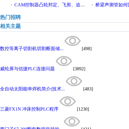
CAM控制器凸轮邦定、飞剪、追剪等C功能块
桥梁声测管如何固定
·
·
热门招聘
相关主题
数控等离子切割机切割断面倾...
[498]
威纶屏与信捷PLC连接问题
[3892]
全自动太阳能串焊机简介(技术...
[483]
三菱FX1N 冲床控制PLC程序
[1230]