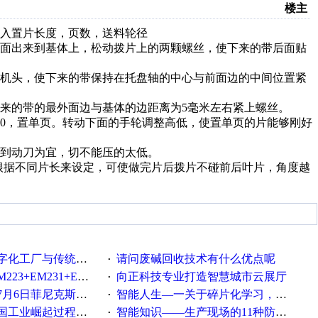
楼主
入置片长度，页数，送料轮径
面出来到基体上，松动拨片上的两颗螺丝，使下来的带后面贴
机头，使下来的带保持在托盘轴的中心与前面边的中间位置紧
来的带的最外面边与基体的边距离为5毫米左右紧上螺丝。
0，置单页。转动下面的手轮调整高低，使置单页的片能够刚好
到动刀为宜，切不能压的太低。
根据不同片长来设定，可使做完片后拨片不碰前后叶片，角度越
统工厂的差别体现在哪里？
请问废碱回收技术有什么优点呢
·
35+EM232+EM232怎么用以太网通讯？
向正科技专业打造智慧城市云展厅
·
菲尼克斯在线研讨会即得
智能人生—一关于碎片化学习，看这一篇就够了！
·
程中不得不提的10个关键词
智能知识——生产现场的11种防错！(1)
·