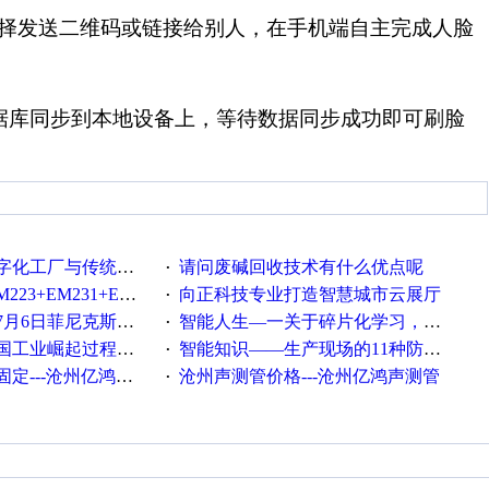
择发送二维码或链接给别人，在手机端自主完成人脸
据库同步到本地设备上，等待数据同步成功即可刷脸
统工厂的差别体现在哪里？
请问废碱回收技术有什么优点呢
·
35+EM232+EM232怎么用以太网通讯？
向正科技专业打造智慧城市云展厅
·
菲尼克斯在线研讨会即得
智能人生—一关于碎片化学习，看这一篇就够了！
·
程中不得不提的10个关键词
智能知识——生产现场的11种防错！(1)
·
---沧州亿鸿声测管
沧州声测管价格---沧州亿鸿声测管​
·