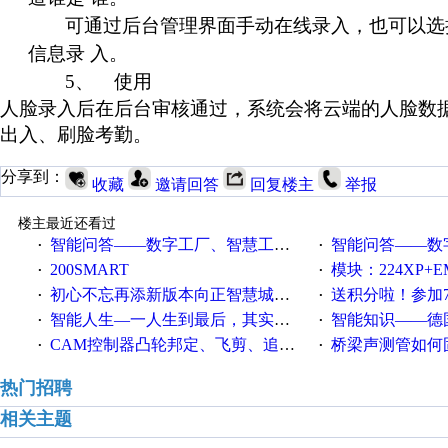
可通过后台管理界面手动在线录入，也可以选
信息录 入。
5
、 使用
人脸录入后在后台审核通过，系统会将云端的人脸数
出入、刷脸考勤。
分享到：
收藏
邀请回答
回复楼主
举报
楼主最近还看过
智能问答——数字工厂、智慧工厂和智能制造三者的区别是什么？
智能问答——数字化工厂与传
·
·
200SMART
模块：224XP+EM223+EM231+EM2
·
·
初心不忘再添新版本向正智慧城市云展厅3.0版亮相
送积分啦！参加7月6日
·
·
智能人生—一人生到最后，其实拼的都是人品
智能知识——德国工业崛起过
·
·
CAM控制器凸轮邦定、飞剪、追剪等C功能块
桥梁声测管如何固定
·
·
热门招聘
相关主题