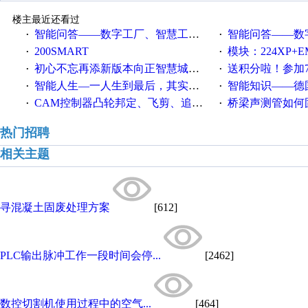
楼主最近还看过
智能问答——数字工厂、智慧工厂和智能制造三者的区别是什么？
智能问答——数字化工厂与传
·
·
200SMART
模块：224XP+EM223+EM231+EM2
·
·
初心不忘再添新版本向正智慧城市云展厅3.0版亮相
送积分啦！参加7月6日
·
·
智能人生—一人生到最后，其实拼的都是人品
智能知识——德国工业崛起过
·
·
CAM控制器凸轮邦定、飞剪、追剪等C功能块
桥梁声测管如何固定
·
·
热门招聘
相关主题
寻混凝土固废处理方案
[612]
PLC输出脉冲工作一段时间会停...
[2462]
数控切割机使用过程中的空气...
[464]