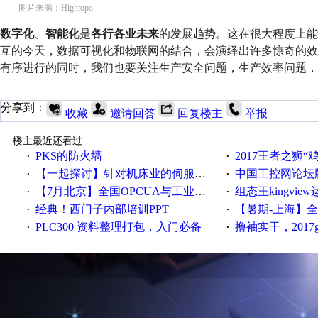
图片来源：Hightopo
数字化
、
智能化
是
各行各业未来
的发展趋势。这在很大程度上能
互的今天，数据可视化和物联网的结合，会演绎出许多惊奇的
有序进行的同时，我们也要关注生产安全问题，生产效率问题，
分享到：
收藏
邀请回答
回复楼主
举报
楼主最近还看过
PKS的防火墙
2017王者之狮“鸡”情签到
·
·
【一起探讨】针对机床业的伺服系统发展，您的期望是什么？
中国工控网论坛版块
·
·
【7月北京】全国OPCUA与工业互联技术培训班通知！
组态王kingvi
·
·
经典！西门子内部培训PPT
【暑期-上海】全国工业4.
·
·
PLC300 资料整理打包，入门必备
撸袖实干，2017gongkong
·
·