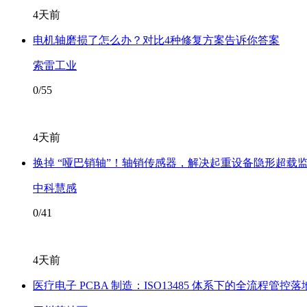
4天前
电机轴磨损了怎么办？对比4种修复方案告诉你答案
索雷工业
0/55
4天前
换掉 “哑巴销轴”！轴销传感器，解决起重设备隐形超载
中科慧感
0/41
4天前
医疗电子 PCBA 制造：ISO13485 体系下的全流程管控落