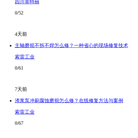
四川英特丽
0/52
4天前
主轴磨损不拆不焊怎么修？一种省心的现场修复技术
索雷工业
0/61
7天前
渣浆泵冲刷腐蚀磨损怎么修？在线修复方法与案例
索雷工业
0/67