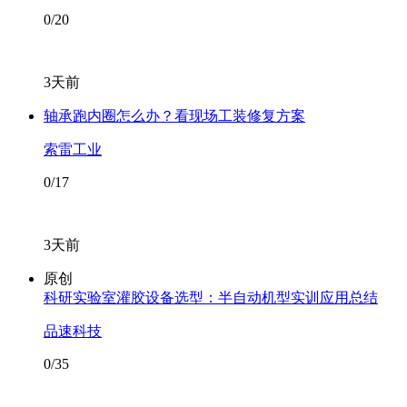
0/20
3天前
轴承跑内圈怎么办？看现场工装修复方案
索雷工业
0/17
3天前
原创
科研实验室灌胶设备选型：半自动机型实训应用总结
品速科技
0/35