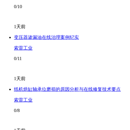
0/10
1天前
变压器渗漏油在线治理案例纪实
索雷工业
0/11
1天前
纸机烘缸轴承位磨损的原因分析与在线修复技术要点
索雷工业
0/8