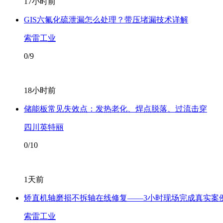
17小时前
GIS六氟化硫泄漏怎么处理？带压堵漏技术详解
索雷工业
0/9
18小时前
储能板常见失效点：发热老化、焊点脱落、过流击穿
四川英特丽
0/10
1天前
矫直机轴磨损不拆轴在线修复——3小时现场完成真实案
索雷工业