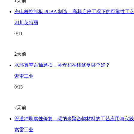
1天前
充电桩控制板 PCBA 制造：高频启停工况下的可靠性工
四川英特丽
0/11
2天前
水环真空泵轴磨损，补焊和在线修复哪个好？
索雷工业
0/13
2天前
管道冲刷腐蚀修复：碳纳米聚合物材料的工艺应用与实践
索雷工业