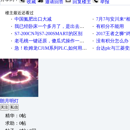
收藏
邀请回答
回复楼主
举报
楼主最近还看过
中国氮肥出口大减
7月7与安川来“
·
·
我已经卧床一个多月了，是出去安装机械手在高速遭遇车祸所致:大家工作都要特别注意啊
有积分不能用
·
·
S7-200CN与S7-200SMART的区别
2017王者之狮“鸡”情签到
·
·
老毛桃一键还原，傻瓜式操作一键轻松备份还原；程序为向导式安装，一键即可实现自动备份或还原系统。
没有积分怎么办
·
·
急！欧姆龙CJ1M系列PLC,如何用时间控制变频器。要求时间在组态王中可以自由输入！拜托各位大神了！
台达plc与三菱
·
·
朗月明灯
关注
私信
精华：0帖
求助：0帖