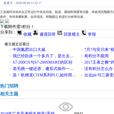
发表于：2020-09-09 11:32:17
工业循环冷却水在正常运行中存在结垢、粘泥、腐蚀和泄露等问题，有效清洗预膜方
条件，并对杀菌剥离、化学清洗、和预膜过
程进行分析和论述。
下载附件需5积分！
分享到：
收藏
邀请回答
回复楼主
举报
楼主最近还看过
中国氮肥出口大减
7月7与安川来“
·
·
我已经卧床一个多月了，是出去安装机械手在高速遭遇车祸所致:大家工作都要特别注意啊
有积分不能用
·
·
S7-200CN与S7-200SMART的区别
2017王者之狮“鸡”情签到
·
·
老毛桃一键还原，傻瓜式操作一键轻松备份还原；程序为向导式安装，一键即可实现自动备份或还原系统。
没有积分怎么办
·
·
急！欧姆龙CJ1M系列PLC,如何用时间控制变频器。要求时间在组态王中可以自由输入！拜托各位大神了！
台达plc与三菱
·
·
热门招聘
相关主题
2018年广东高考报名神器“手持...
[684]