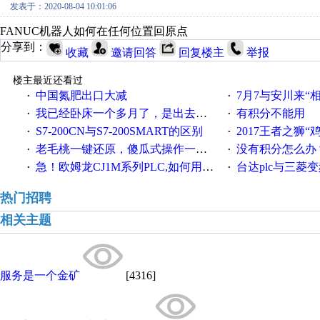
发表于：2020-08-04 10:01:06
FANUC机器人如何在任何位置回原点
分享到：
收藏
邀请回答
回复楼主
举报
楼主最近还看过
中国氮肥出口大减
7月7与安川来“
·
·
我已经卧床一个多月了，是出去安装机械手在高速遭遇车祸所致:大家工作都要特别注意啊
有积分不能用
·
·
S7-200CN与S7-200SMART的区别
2017王者之狮“鸡”情签到
·
·
老毛桃一键还原，傻瓜式操作一键轻松备份还原；程序为向导式安装，一键即可实现自动备份或还原系统。
没有积分怎么办
·
·
急！欧姆龙CJ1M系列PLC,如何用时间控制变频器。要求时间在组态王中可以自由输入！拜托各位大神了！
台达plc与三菱
·
·
热门招聘
相关主题
服务是一个金矿
[4316]