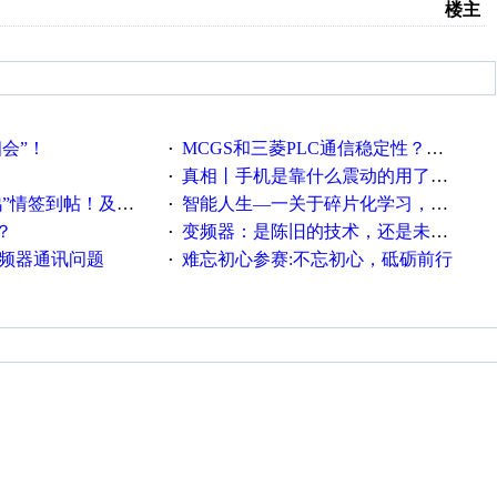
楼主
相会”！
MCGS和三菱PLC通信稳定性？？？
·
真相丨手机是靠什么震动的用了这么多年才知道！
·
帖！及时更新在线研讨会预告
智能人生—一关于碎片化学习，看这一篇就够了！
·
？
变频器：是陈旧的技术，还是未来的幕后英雄？
·
变频器通讯问题
难忘初心参赛:不忘初心，砥砺前行
·