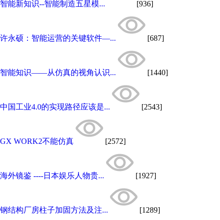
智能新知识--智能制造五星模...
[936]
许永硕：智能运营的关键软件—...
[687]
智能知识——从仿真的视角认识...
[1440]
中国工业4.0的实现路径应该是...
[2543]
GX WORK2不能仿真
[2572]
海外镜鉴 ----日本娱乐人物贵...
[1927]
钢结构厂房柱子加固方法及注...
[1289]