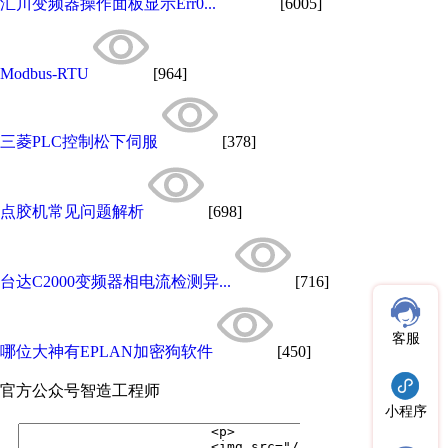
汇川变频器操作面板显示Err0...
[6005]
Modbus-RTU
[964]
三菱PLC控制松下伺服
[378]
点胶机常见问题解析
[698]
台达C2000变频器相电流检测异...
[716]
客服
哪位大神有EPLAN加密狗软件
[450]
官方公众号
智造工程师
小程序