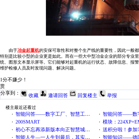
由于
冶金起重机
的安保可靠性和对整个生产线的重要性，因此一般都
特别是比较小型的企业更是如此。而在一些大中型冶金企业的部分专业里
统、图形文本显示屏等。它们能够对起重机的运行状态、故障信息、报警
维护检修人员及时发现问题、解决问题。
1分不嫌少！
赏
分享到：
收藏
邀请回答
回复楼主
举报
楼主最近还看过
智能问答——数字工厂、智慧工厂和智能制造三者的区别是什么？
智能问答——数字化工厂与传
·
·
200SMART
模块：224XP+EM223+EM231+EM2
·
·
初心不忘再添新版本向正智慧城市云展厅3.0版亮相
送积分啦！参加7月6日
·
·
智能人生—一人生到最后，其实拼的都是人品
智能知识——德国工业崛起过
·
·