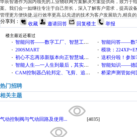
华辰智通作为国内领先的工业物联网方案解决方案提供商，致力于
案。我们会一如继往专注于自己所长，深入了解客户需求，提高设
管理更方便快捷,运行效率更高.以先进的技术为客户发展助力,精良
分享到：
收藏
邀请回答
回复楼主
举报
楼主最近还看过
智能问答——数字工厂、智慧工厂和智能制造三者的区别是什么？
智能问答——数字化工厂与传
·
·
200SMART
模块：224XP+EM223+EM231+EM2
·
·
初心不忘再添新版本向正智慧城市云展厅3.0版亮相
送积分啦！参加7月6日
·
·
智能人生—一人生到最后，其实拼的都是人品
智能知识——德国工业崛起过
·
·
CAM控制器凸轮邦定、飞剪、追剪等C功能块
桥梁声测管如何固定
·
·
热门招聘
相关主题
气动控制阀与气动回路及使用...
[4035]