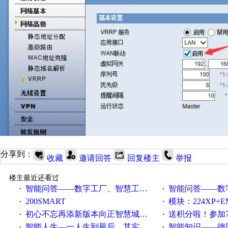
分享到：
收藏
邀请回答
回复楼主
举报
楼主最近还看过
智能问答——数字工厂、智慧工厂和智能制造三者的区别是什么？
智能问答——数字化工厂与传
·
·
200SMART
模块：224XP+EM223+EM231+EM2
·
·
初心不忘再添新版本向正智慧城市云展厅3.0版亮相
送积分啦！参加7月6日
·
·
智能人生—一人生到最后，其实拼的都是人品
智能知识——德国工业崛起过
·
·