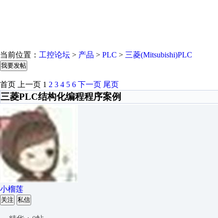
当前位置：
工控论坛
>
产品
>
PLC
>
三菱(Mitsubishi)PLC
我要发帖
首页
上一页
1
2
3
4
5
6
下一页
尾页
三菱PLC结构化编程程序案例
小榴莲
关注
私信