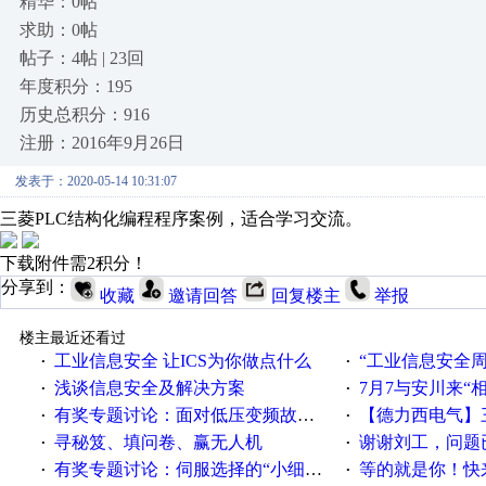
精华：0帖
求助：0帖
帖子：4帖 | 23回
年度积分：195
历史总积分：916
注册：2016年9月26日
发表于：2020-05-14 10:31:07
三菱PLC结构化编程程序案例，适合学习交流。
下载附件需2积分！
分享到：
收藏
邀请回答
回复楼主
举报
楼主最近还看过
工业信息安全 让ICS为你做点什么
“工业信息安全周之我见”
·
·
浅谈信息安全及解决方案
7月7与安川来“
·
·
有奖专题讨论：面对低压变频故障，老手是这样解决的！
【德力西电气】三
·
·
寻秘笈、填问卷、赢无人机
谢谢刘工，问题
·
·
有奖专题讨论：伺服选择的“小细节大学问”奖励公告
等的就是你！快来领
·
·