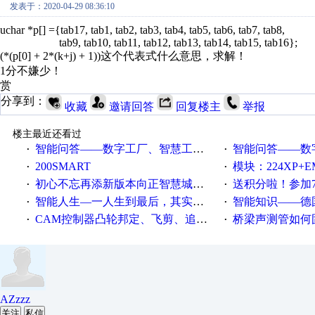
发表于：2020-04-29 08:36:10
uchar *p[] ={tab17, tab1, tab2, tab3, tab4, tab5, tab6, tab7, tab8,
tab9, tab10, tab11, tab12, tab13, tab14, tab15, tab16};
(*(p[0] + 2*(k+j) + 1))这个代表式什么意思，求解！
1分不嫌少！
赏
分享到：
收藏
邀请回答
回复楼主
举报
楼主最近还看过
智能问答——数字工厂、智慧工厂和智能制造三者的区别是什么？
智能问答——数字化工厂与传
·
·
200SMART
模块：224XP+EM223+EM231+EM2
·
·
初心不忘再添新版本向正智慧城市云展厅3.0版亮相
送积分啦！参加7月6日
·
·
智能人生—一人生到最后，其实拼的都是人品
智能知识——德国工业崛起过
·
·
CAM控制器凸轮邦定、飞剪、追剪等C功能块
桥梁声测管如何固定
·
·
AZzzz
关注
私信