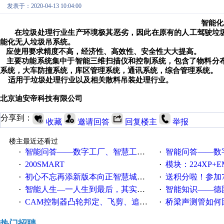
发表于：2020-04-13 10:04:00
智能化
在垃圾处理行业生产环境极其恶劣，因此在原有的人工驾驶垃
能化无人垃圾吊系统。
应使用要求精度不高，经济性、高效性、安全性大大提高。
主要功能系统集中于智能三维扫描仪和控制系统，包含了物料分
系统，大车防撞系统，库区管理系统，通讯系统，综合管理系统。
适用于垃圾处理行业以及相关散料吊装处理行业。
北京迪安帝科技有限公司
分享到：
收藏
邀请回答
回复楼主
举报
楼主最近还看过
智能问答——数字工厂、智慧工厂和智能制造三者的区别是什么？
智能问答——数字化工厂与传
·
·
200SMART
模块：224XP+EM223+EM231+EM2
·
·
初心不忘再添新版本向正智慧城市云展厅3.0版亮相
送积分啦！参加7月6日
·
·
智能人生—一人生到最后，其实拼的都是人品
智能知识——德国工业崛起过
·
·
CAM控制器凸轮邦定、飞剪、追剪等C功能块
桥梁声测管如何固定
·
·
热门招聘