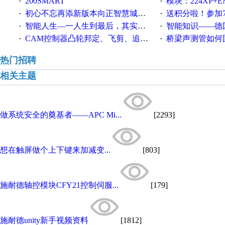
200SMART
模块：224XP+EM223+EM231+EM2
·
·
初心不忘再添新版本向正智慧城市云展厅3.0版亮相
送积分啦！参加7月6日
·
·
智能人生—一人生到最后，其实拼的都是人品
智能知识——德国工业崛起过
·
·
CAM控制器凸轮邦定、飞剪、追剪等C功能块
桥梁声测管如何固定
·
·
热门招聘
相关主题
做系统安全的奠基者——APC Mi...
[2293]
想在触屏做个上下键来加减变...
[803]
施耐德轴控模块CFY21控制伺服...
[179]
施耐德unity新手视频资料
[1812]