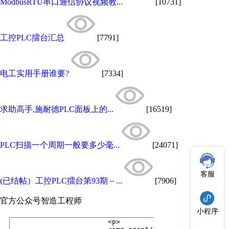
ModbusRTU串口通信协议视频教...
[10731]
工控PLC擂台汇总
[7791]
电工实用手册谁要?
[7334]
求助高手,施耐德PLC面板上的...
[16519]
PLC扫描一个周期一般要多少毫...
[24071]
客服
(已结帖）工控PLC擂台第93期－...
[7906]
官方公众号
智造工程师
小程序