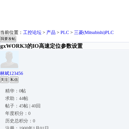
当前位置：
工控论坛
>
产品
>
PLC
>
三菱(Mitsubishi)PLC
我要发帖
gxWORK3的IO高速定位参数设置
林斌123456
关注
私信
精华：0帖
求助：44帖
帖子：45帖 | 40回
年度积分：0
历史总积分：0
注册：1900年1月01日