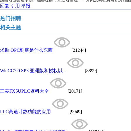
感谢诸位答疑求助。温馨提醒：求助者请在一个月内及时把悬赏积分结贴
回复
引用
举报
热门招聘
相关主题
求助:OPC到底是什么东西
[21244]
WinCC7.0 SP3 亚洲版和授权以...
[8899]
三菱FX5UPLC资料大全
[20171]
PLC高速计数功能的应用
[9049]