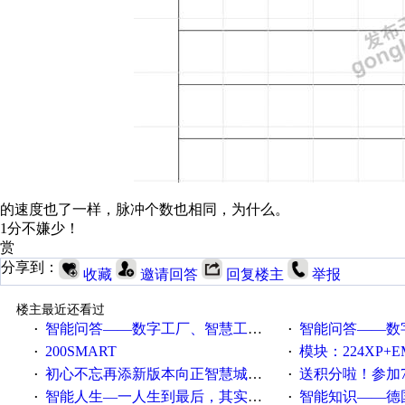
的速度也了一样，脉冲个数也相同，为什么。
1分不嫌少！
赏
分享到：
收藏
邀请回答
回复楼主
举报
楼主最近还看过
智能问答——数字工厂、智慧工厂和智能制造三者的区别是什么？
智能问答——数字化工厂与传
·
·
200SMART
模块：224XP+EM223+EM231+EM2
·
·
初心不忘再添新版本向正智慧城市云展厅3.0版亮相
送积分啦！参加7月6日
·
·
智能人生—一人生到最后，其实拼的都是人品
智能知识——德国工业崛起过
·
·