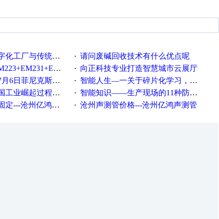
统工厂的差别体现在哪里？
请问废碱回收技术有什么优点呢
·
35+EM232+EM232怎么用以太网通讯？
向正科技专业打造智慧城市云展厅
·
菲尼克斯在线研讨会即得
智能人生—一关于碎片化学习，看这一篇就够了！
·
程中不得不提的10个关键词
智能知识——生产现场的11种防错！(1)
·
---沧州亿鸿声测管
沧州声测管价格---沧州亿鸿声测管​
·