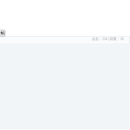
发帖
点击：
534
| 回复：
10