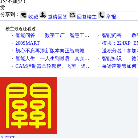
1分不嫌少！
赏
分享到：
收藏
邀请回答
回复楼主
举报
楼主最近还看过
智能问答——数字工厂、智慧工厂和智能制造三者的区别是什么？
智能问答——数字化工厂与传
·
·
200SMART
模块：224XP+EM223+EM231+EM2
·
·
初心不忘再添新版本向正智慧城市云展厅3.0版亮相
送积分啦！参加7月6日
·
·
智能人生—一人生到最后，其实拼的都是人品
智能知识——德国工业崛起过
·
·
CAM控制器凸轮邦定、飞剪、追剪等C功能块
桥梁声测管如何固定
·
·