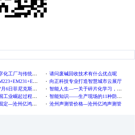
统工厂的差别体现在哪里？
请问废碱回收技术有什么优点呢
·
35+EM232+EM232怎么用以太网通讯？
向正科技专业打造智慧城市云展厅
·
菲尼克斯在线研讨会即得
智能人生—一关于碎片化学习，看这一篇就够了！
·
程中不得不提的10个关键词
智能知识——生产现场的11种防错！(1)
·
---沧州亿鸿声测管
沧州声测管价格---沧州亿鸿声测管​
·