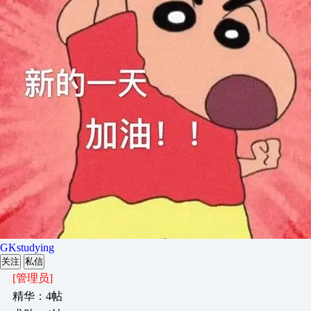
GKstudying
关注
私信
[管理员]
精华：4帖