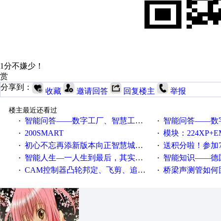
1分不嫌少！
赏
分享到：
收藏
邀请回答
回复楼主
举报
楼主最近还看过
智能问答——数字工厂、智慧工厂和智能制造三者的区别是什么？
智能问答——数字化工厂与传
·
·
200SMART
模块：224XP+EM223+EM231+EM2
·
·
初心不忘再添新版本向正智慧城市云展厅3.0版亮相
送积分啦！参加7月6日
·
·
智能人生—一人生到最后，其实拼的都是人品
智能知识——德国工业崛起过
·
·
CAM控制器凸轮邦定、飞剪、追剪等C功能块
桥梁声测管如何固定
·
·