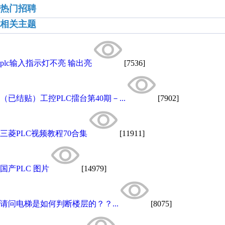
热门招聘
相关主题
plc输入指示灯不亮 输出亮
[7536]
（已结贴）工控PLC擂台第40期－...
[7902]
三菱PLC视频教程70合集
[11911]
国产PLC 图片
[14979]
请问电梯是如何判断楼层的？？...
[8075]