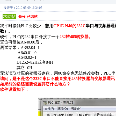
发表于：2019-05-09 16:34:05
求助帖
40分-已结帖
我平时接触PLC比较少，
想用
CP1E N40的232C
串口与变频器通
数）。
硬件，PLC的232串口外接了一个
232转485转换器。
置位再复位A640.00后，
测试结果：A392.04=1
A640.01=0
A640.02=1
D1252=82H或者84H
其它=0H
无法读取对应的变频器参数，用06命令也无法修改参数，PLC
请问，是不是这个232C串口不能直接用485转换器与变频器通讯
如果能的话还需要设置其它什么地方？
软件设置如下：