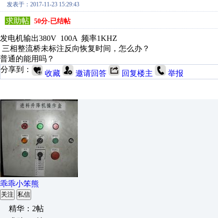
发表于：2017-11-23 15:29:43
求助帖
50分-已结帖
发电机输出380V 100A 频率1KHZ
三相整流桥未标注反向恢复时间，怎么办？
普通的能用吗？
分享到：
收藏
邀请回答
回复楼主
举报
乖乖小笨熊
关注
私信
精华：2帖