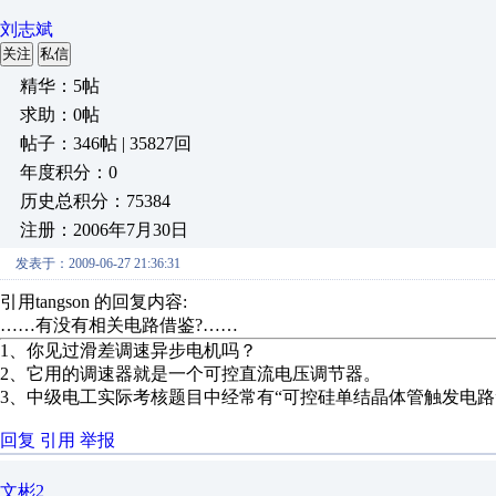
刘志斌
关注
私信
精华：5帖
求助：0帖
帖子：346帖 | 35827回
年度积分：0
历史总积分：75384
注册：2006年7月30日
发表于：2009-06-27 21:36:31
引用tangson 的回复内容:
……有没有相关电路借鉴?……
1、你见过滑差调速异步电机吗？
2、它用的调速器就是一个可控直流电压调节器。
3、中级电工实际考核题目中经常有“可控硅单结晶体管触发电路
回复
引用
举报
文彬2