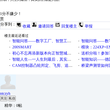
1分不嫌少！
赏
分享到：
收藏
邀请回答
回复楼主
举报
楼主最近还看过
智能问答——数字工厂、智慧工厂和智能制造三者的区别是什么？
智能问答——数字化工厂与传
·
·
200SMART
模块：224XP+EM223+EM231+EM2
·
·
初心不忘再添新版本向正智慧城市云展厅3.0版亮相
送积分啦！参加7月6日
·
·
智能人生—一人生到最后，其实拼的都是人品
智能知识——德国工业崛起过
·
·
CAM控制器凸轮邦定、飞剪、追剪等C功能块
桥梁声测管如何固定
·
·
ntczyh
关注
私信
精华：0帖