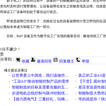
数字化工厂的运转过程中，设备的一切都被随时监控反馈，而意外停
变化时及时进行预警通知，让设备故障在发生之前被发现及运维。也就是
而保证工厂设备时刻处于最佳运行状态。
即使是故障已经发生了，也能在过去的设备故障统计里立即找到合适
让预知未来成为
智能工厂
的一部分。
目前，Ruff 设备宝作为数字化工厂实现的最新尝试，解放传统工
1分不嫌少！
赏
分享到：
收藏
邀请回答
回复楼主
举报
楼主最近还看过
让世界爱上中国造，我们该做些什么
真正的工业4.0是
·
·
“工业4.0”推动智能控制产品的需求
【干货】面向智
·
·
智能制造的目标及需要克服的五个障碍
差压变送器性能达
·
·
步进电机总线控制与脉冲控制优缺点
智能制造大势所趋
·
·
【德力西电气】三重好礼，玩嗨夏日！
等的就是你！快来领
·
·