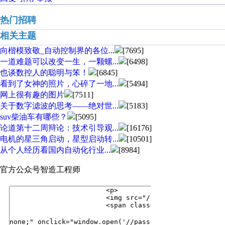
热门招聘
相关主题
向楷模致敬_自动控制界的各位...
[7695]
一道难题可以改变一生，一颗螺...
[6498]
也谈数控人的聪明与笨！
[6845]
看到了女神的照片，心碎了一地...
[5494]
网上很有趣的图片
[7511]
关于数字滤波的思考——绝对世...
[5183]
suv柴油车有哪些？
[5095]
论道第十二周辩论：技术引导观...
[16176]
电机的星三角启动，星型启动转...
[10501]
从个人经历看国内自动化行业...
[8984]
官方公众号
智造工程师