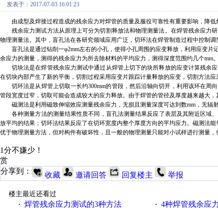
发表于：2017-07-03 16:01:23
由成型及焊接过程造成的残余应力对焊管的质量及服役可靠性有重要影响，降低
残余应力测试方法从原理上可分为切割释放法和物理测量法。在焊管残余应力研
物理测量法。
其中，
盲孔法在各研究领域应用广泛，切环法在焊管制造过程中控制调
盲孔法是通过钻削一
φ2mm
左右的小孔，使得小孔周围的应变释放，利用应变片
余应力的测量，测得的残余应力为所去除材料的平均应力，测得深度范围约几个
mm
切块法是在焊管残余应力测试中通过从焊管上切下的块所释放的应变计算残余应
在切块内部产生了新的平衡，切割过程采用应变片跟踪计量释放的应变，切割方法应
切环法是从焊管上切取一长约
300mm
的管段，然后沿轴向切开，利用该环在周向
管段宽度过窄，切取可能会造成较大的应力释放。由于焊管的管径及厚度越来越大，
磁测法是利用磁致伸缩效应测量残余应力，无损且测量深度可达到数
mm
，无辐
各种测量方法的测量结果性质不同，盲孔法测量结果
反应了
表层及其附近区域、
放平均的结果；切环法结果反应了在切环宽度内整个厚度方向的平均应力。磁测法能
优于物理测量方法，但对构件有破坏性，且一般的物理测量只能对小试样进行测量，
1分不嫌少！
赏
分享到：
收藏
邀请回答
回复楼主
举报
楼主最近还看过
焊管残余应力测试的3种方法
4种焊管残余应
·
·