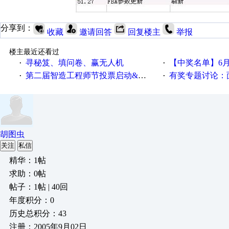
分享到：
收藏
邀请回答
回复楼主
举报
楼主最近还看过
寻秘笈、填问卷、赢无人机
【中奖名单】6月2
·
·
第二届智造工程师节投票启动&周周有礼！
有奖专题讨论：面对低压变频
·
·
胡图虫
关注
私信
精华：1帖
求助：0帖
帖子：1帖 | 40回
年度积分：0
历史总积分：43
注册：2005年9月02日