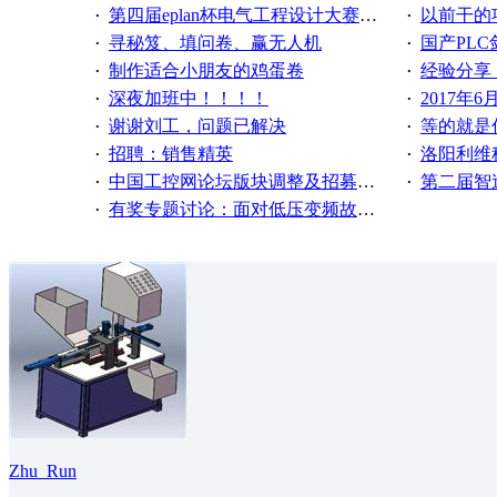
第四届eplan杯电气工程设计大赛报名啦！！！
以前干的项目
·
·
寻秘笈、填问卷、赢无人机
国产PLC
·
·
制作适合小朋友的鸡蛋卷
经验分享
·
·
深夜加班中！！！！
2017年
·
·
谢谢刘工，问题已解决
等的就是你
·
·
招聘：销售精英
洛阳利维
·
·
中国工控网论坛版块调整及招募版主公告
第二届智造
·
·
有奖专题讨论：面对低压变频故障，老手是这样解决的！
·
Zhu_Run