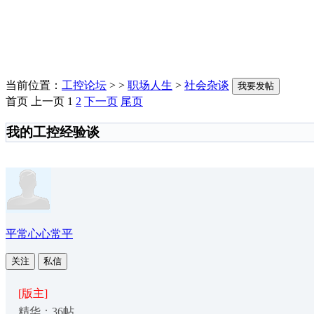
当前位置：
工控论坛
> >
职场人生
>
社会杂谈
我要发帖
首页
上一页
1
2
下一页
尾页
我的工控经验谈
平常心心常平
关注
私信
[版主]
精华：36帖