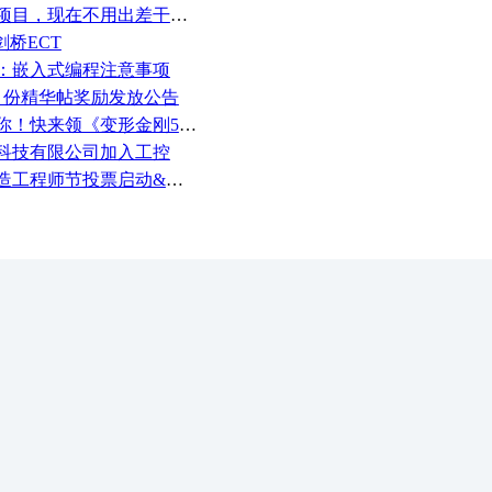
，现在不用出差干项目了，好怀念
剑桥ECT
：嵌入式编程注意事项
6月份精华帖奖励发放公告
！快来领《变形金刚5》观影券
科技有限公司加入工控
工程师节投票启动&周周有礼！