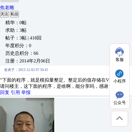
焦老雕
关注
私信
精华：0帖
求助：3帖
帖子：3帖 | 418回
年度积分：0
历史总积分：66
客服
注册：2014年2月06日
发表于：2015-12-02 07:50:45
”下面的程序，就是模拟量整定。整定后的值存储在VD200、“
小程序
请问楼主，这下面的程序，是啥啊，能分享吗，感谢
回复
引用
举报
公众号