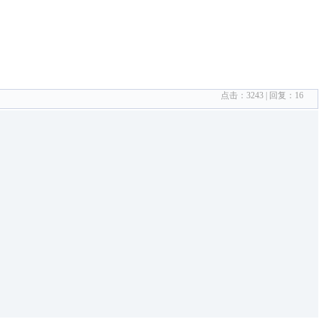
点击：
3243
| 回复：
16