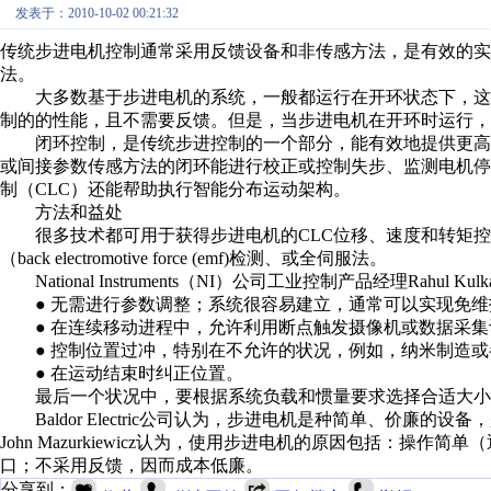
发表于：2010-10-02 00:21:32
传统步进电机控制通常采用反馈设备和非传感方法，是有效的实
法。
大多数基于步进电机的系统，一般都运行在开环状态下，这样
制的的性能，且不需要反馈。但是，当步进电机在开环时运行，
闭环控制，是传统步进控制的一个部分，能有效地提供更高
或间接参数传感方法的闭环能进行校正或控制失步、监测电机
制（CLC）还能帮助执行智能分布运动架构。
方法和益处
很多技术都可用于获得步进电机的CLC位移、速度和转矩控
（back electromotive force (emf)检测、或全伺服法。
National Instruments（NI）公司工业控制产品经理Ra
● 无需进行参数调整；系统很容易建立，通常可以实现
● 在连续移动进程中，允许利用断点触发摄像机或数据
● 控制位置过冲，特别在不允许的状况，例如，纳米制
● 在运动结束时纠正位置。
最后一个状况中，要根据系统负载和惯量要求选择合适大小
Baldor Electric公司认为，步进电机是种简单、价廉的设
John Mazurkiewicz认为，使用步进电机的原因包括：
口；不采用反馈，因而成本低廉。
分享到：