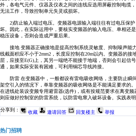
外，各电气元件、仪器及仪表之间的连线应选用屏蔽控制电缆
无法工作，导致控制单元失灵或损坏。
2)防止输入端过电压。变频器电源输入端往往有过电压保护
坏。因此，在实际运用中，要核实变频器的输入电压、单相还
稳压设备，否则会造成严重后果。
接地 变频器正确接地是提高控制系统灵敏度、抑制噪声能力的
线截面积应不小于2mm2，长度应控制在20m以内。变频器的
层，应接至E(G)上，其另一端绝不能接于地端，否则会引起信
通，如果实际安装有困难，可利用铜芯导线跨接。
防雷 在变频器中，一般都设有雷电吸收网络，主要防止瞬间
架空引入的情况下，单靠变频器的吸收网络是不能满足要求的
在进线处装设变频专用避雷器(选件)，或有按规范要求在离变频
则应做好控制室的防雷系统，以防雷电窜入破坏设备。实践表明
分享到：
收藏
邀请回答
回复楼主
举报
热门招聘