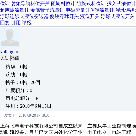
位计
射频导纳料位开关
阻旋料位计
阻旋式料位计
投入式液位计
超声波流量计
金属转子流量计
电磁流量计
V锥流量计
浮球连续
浮球连续式液位变送器
侧装浮球开关
液位开关
浮球式液位开关
回复
引用
举报
xufenghu
关注
私信
精华：0帖
求助：0帖
帖子：0帖 | 20回
年度积分：0
历史总积分：34
注册：2010年6月15日
发表于：2010-09-20 17:19:00
上海飞卓电子科技有限公司自成立以来，主要从事工业控制现
动助流设备。目前已为国内外化学工业、电子电器、电站工程