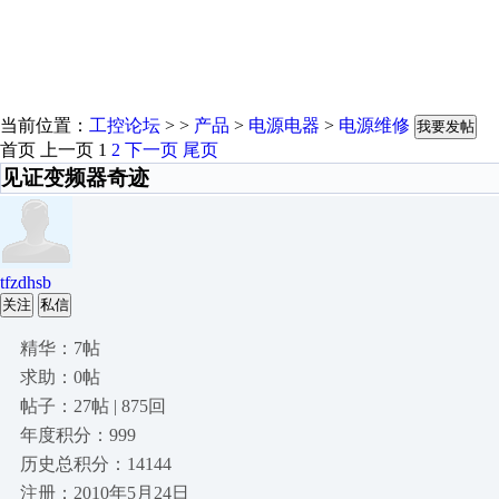
当前位置：
工控论坛
> >
产品
>
电源电器
>
电源维修
我要发帖
首页
上一页
1
2
下一页
尾页
见证变频器奇迹
tfzdhsb
关注
私信
精华：7帖
求助：0帖
帖子：27帖 | 875回
年度积分：999
历史总积分：14144
注册：2010年5月24日