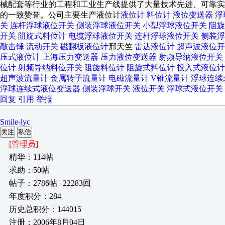
械配套等行业的工程和工业生产线提供了大量技术先进、可靠
的一致赞誉。公司主要生产液位计
液位计
料位计
液位变送器
浮
关
连杆浮球液位开关
侧装浮球液位开关
小型浮球液位开关
阻旋
开关
阻旋式料位计
电缆浮球液位开关
连杆浮球液位开关
侧装浮
敲击锤
流动开关
磁翻板液位计
邢天竺
雷达液位计
超声波液位开
压式液位计
上海压力变送器
压力液位变送器
射频导纳液位开关
位计
射频导纳料位开关
阻旋料位计
阻旋式料位计
投入式液位计
超声波流量计
金属转子流量计
电磁流量计
V锥流量计
浮球连续
浮球连续式液位变送器
侧装浮球开关
液位开关
浮球式液位开关
回复
引用
举报
Smile-lyc
关注
私信
[管理员]
精华：114帖
求助：50帖
帖子：2786帖 | 22283回
年度积分：284
历史总积分：144015
注册：2006年8月04日