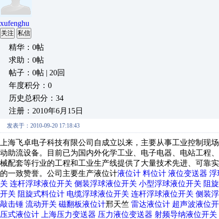
xufenghu
关注
私信
精华：0帖
求助：0帖
帖子：0帖 | 20回
年度积分：0
历史总积分：34
注册：2010年6月15日
发表于：2010-09-20 17:18:43
上海飞卓电子科技有限公司自成立以来，主要从事工业控制现
动助流设备。目前已为国内外化学工业、电子电器、电站工程
械配套等行业的工程和工业生产线提供了大量技术先进、可靠
的一致赞誉。公司主要生产液位计
液位计
料位计
液位变送器
浮
关
连杆浮球液位开关
侧装浮球液位开关
小型浮球液位开关
阻旋
开关
阻旋式料位计
电缆浮球液位开关
连杆浮球液位开关
侧装浮
敲击锤
流动开关
磁翻板液位计
邢天竺
雷达液位计
超声波液位开
压式液位计
上海压力变送器
压力液位变送器
射频导纳液位开关