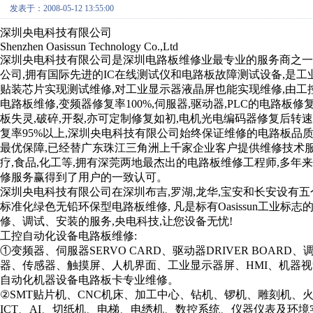
发表于：2008-05-12 13:55:00
深圳央电科技有限公司
Shenzhen Oasissun Technology Co.,Ltd
深圳央电科技有限公司是深圳电路板维修业最专业的服务商之一
公司,拥有国际先进的IC在线测试仪和电路板故障测试设备,是工
贴装芯片实现测试维修,对工业显示器液晶屏也能实现维修,由工
电路板维修,变频器修复率100%,伺服器,驱动器,PLC的电路板修
板失灵,破碎,开裂,亦可定制修复如初,电机光电编码器修复后
复率95%以上,深圳央电科技有限公司始终保证维修的电路板品
最优保障,已经替广东珠江三角洲上千家企业客户提供维修技术服务,行
疗,食品,化工等,拥有深莞两地最杰出的电路板维修工程师,多年
修服务赢得到了用户的一致认可。
深圳央电科技有限公司在深圳布吉,罗湖,龙华,宝安和长安设有五个
标准化绿色无铅环保型电路板维修, 凡是标有Oasissun工业
修、调试、安装的服务,央电科技,让您设备无忧!
工控自动化设备电路板维修:
①变频器、伺服器SERVO CARD、驱动器DRIVER BOARD
器、传感器、触摸屏、人机界面、工业显示器屏、HMI、机器视
自动化机器设备电路板卡专业维修。
②SMT贴片机、CNC机床、加工中心、钻机、锣机、雕刻机、
ICT、AI、切纸机、电梯、电绣机、数控系统、仪器仪表及环