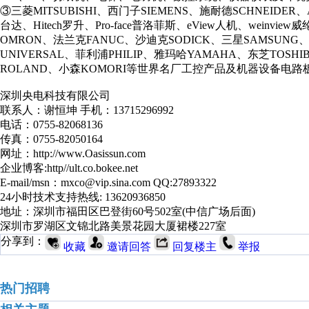
③三菱MITSUBISHI、西门子SIEMENS、施耐德SCHNEIDER
台达、Hitech罗升、Pro-face普洛菲斯、eView人机、weinv
OMRON、法兰克FANUC、沙迪克SODICK、三星SAMSUNG、
UNIVERSAL、菲利浦PHILIP、雅玛哈YAMAHA、东芝TOSH
ROLAND、小森KOMORI等世界名厂工控产品及机器设备电路
深圳央电科技有限公司
联系人：谢恒坤 手机：13715296992
电话：0755-82068136
传真：0755-82050164
网址：http://www.Oasissun.com
企业博客:http//ult.co.bokee.net
E-mail/msn：mxco@vip.sina.com QQ:27893322
24小时技术支持热线: 13620936850
地址：深圳市福田区巴登街60号502室(中信广场后面)
深圳市罗湖区文锦北路美景花园大厦裙楼227室
分享到：
收藏
邀请回答
回复楼主
举报
热门招聘