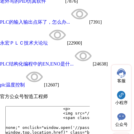
老外写的PID仿真软件
[7876]
PLC的输入输出点坏了，怎么办...
[7391]
永宏ＰＬＣ技术大论坛
[22900]
PLC结构化编程中的EN,ENO是什...
[24638]
客服
plc温度控制
[12607]
官方公众号
智造工程师
小程序
公众号