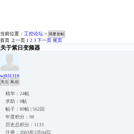
当前位置：
工控论坛
>
我要发帖
首页
上一页
1
2
3
下一页
尾页
关于紫日变频器
wj931318
关注
私信
精华：24帖
求助：0帖
帖子：89帖 | 562回
年度积分：98
历史总积分：1133
注册：2003年3月04日