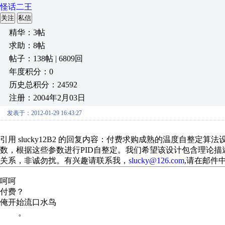
怪话二王
关注
私信
精华：3帖
求助：8帖
帖子：138帖 | 6809回
年度积分：0
历史总积分：24592
注册：2004年2月03日
发表于：2012-01-29 16:43:27
引用 slucky12B2 的回复内容：付费求购成熟的温度自整
数，根据这些参数进行PID自整定。我们希望该设计包含理论
关系，非诚勿扰。有兴趣请联系我，
slucky@126.com
,请在邮件
呵呵
付费？
俺开始流口水鸟
。
。