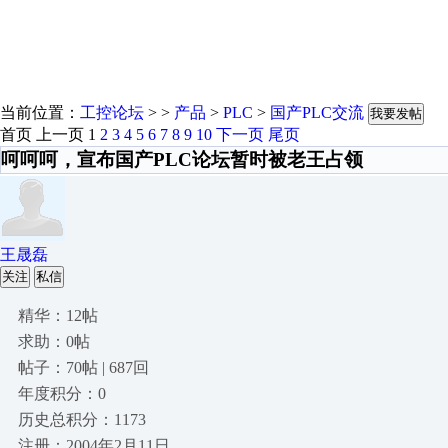
当前位置：
工控论坛
> >
产品
>
PLC
>
国产PLC交流
我要发帖
首页
上一页
1
2
3
4
5
6
7
8
9
10
下一页
尾页
呵呵呵，宣布国产PLC论坛暂时被老王占领
王晟磊
关注
私信
精华：12帖
求助：0帖
帖子：70帖 | 687回
年度积分：0
历史总积分：1173
注册：2004年2月11日