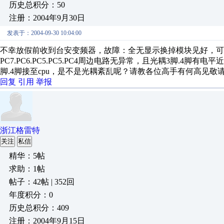
历史总积分：50
注册：2004年9月30日
发表于：2004-09-30 10:04:00
不幸放假前收到台安变频器，故障：全无显示换掉模块见好，可又
PC7.PC6.PC5.PC5.PC4周边电路无异常，且光耦3脚.4
脚.4脚接至cpu，是不是光耦紊乱呢？请教各位高手有何高见敬
回复
引用
举报
浙江格雷特
关注
私信
精华：5帖
求助：1帖
帖子：42帖 | 352回
年度积分：0
历史总积分：409
注册：2004年9月15日