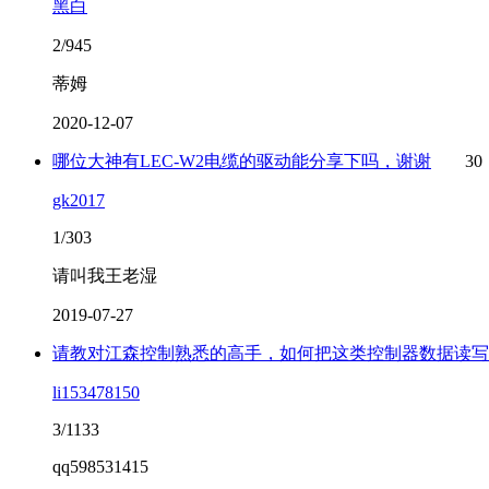
黑白
2/945
蒂姆
2020-12-07
哪位大神有LEC-W2电缆的驱动能分享下吗，谢谢
30
gk2017
1/303
请叫我王老湿
2019-07-27
请教对江森控制熟悉的高手，如何把这类控制器数据读写
li153478150
3/1133
qq598531415