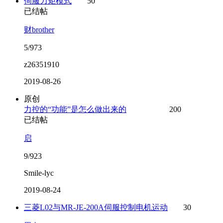
伺服力矩模式
50
已结帖
财brother
5/973
z26351910
2019-08-26
原创
力控的“功能”是怎么做出来的
200
已结帖
启
9/923
Smile-lyc
2019-08-24
三菱L02与MR-JE-200A伺服控制电机运动
30