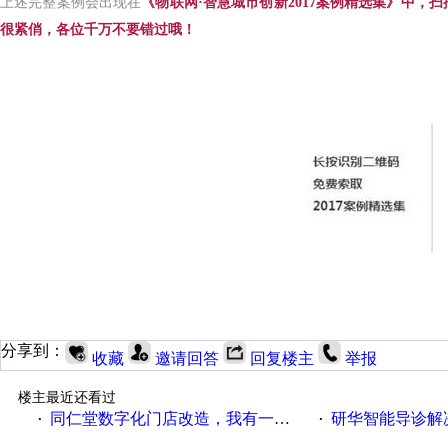
上述完整案例会出现在
《物联网·智慧城市创新2017案例精选集》中
，
扫
很紧俏，各位千万不要错过哦！
分享到：
收藏
邀请回答
回复楼主
举报
楼主最近还看过
同仁堂数字化门店改造，我有一剂良方
研华智能导诊解
·
·