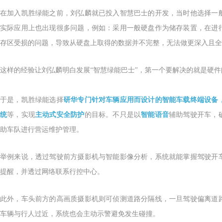
在加入凯胜绿能之前，
刘弘麟
就已投入智慧巴士的开发，当时他
选择一
实际应用上也出现很多问题，例如：采用一般硬盘作为储存装置，在进
存区
受损的问题，导致从硬盘上取得的数据并不完整，无法做更深入且全
这样的经验让刘弘麟明白发展“智慧绿能巴士”，第一个要解决的就是硬件
于是，凯胜绿能选择
研华专门针对车辆应用而设计的智能车载终端设备
统
等，实现
主动式安全防护
的目标。不只是以
智能语音
辅助驾驶开车，
助车队进行营运维护管理。
举例来说，透过驾驶前方摄影机与智能影像分析，系统就能掌握驾驶开
提醒，
并透过网络联系行控中心。
此外，车头前方的高画质摄影机则可侦测道路分隔线，一旦驾驶偏离道
车辆与行人过近，系统也会主动示警避免发生碰撞。