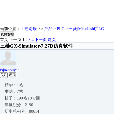
当前位置：
工控论坛
> >
产品
>
PLC
>
三菱(Mitsubishi)PLC
我要发帖
首页
上一页
1
2
3
4
下一页
尾页
三菱GX-Simulator-7.27D仿真软件
fsjnzhouyan
关注
私信
精华：1帖
求助：7帖
帖子：190帖 | 847回
年度积分：2190
历史总积分：80614