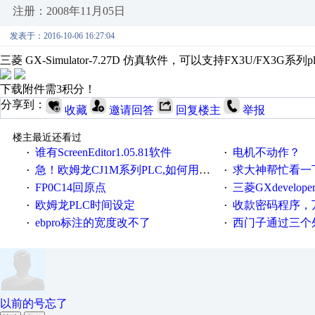
注册：2008年11月05日
发表于：2016-10-06 16:27:04
三菱 GX-Simulator-7.27D 仿真软件，可以支持FX3U/FX3G系列p
下载附件需3积分！
分享到：
收藏
邀请回答
回复楼主
举报
楼主最近还看过
谁有ScreenEditor1.05.81软件
电机不动作？
·
·
急！欧姆龙CJ1M系列PLC,如何用时间控制变频器。要求时间在组态王中可以自由输入！拜托各位大神了！
求大神帮忙看一下
·
·
FP0C14回原点
三菱GXdevelop
·
·
欧姆龙PLC时间设定
收款密码程序，
·
·
ebpro标注的宽度改不了
西门子通过三个外部
·
·
以前的号忘了