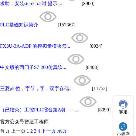
求助：安装step7 5.2时 提示 ...
[8900]
PLC基础知识简介
[157367]
FX3U-3A-ADP 的模拟量模块怎...
[8934]
中文版的西门子S7-200仿真软...
[8408]
三菱plc位，字节，字，双字存储...
[11752]
（已结束）工控PLC擂台第2期－－...
[8999]
客服
官方公众号
智造工程师
首页
上一页
1
2
3
4
下一页
尾页
小程序