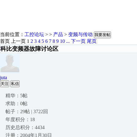
当前位置：
工控论坛
> >
产品
>
变频与传动
我要发帖
首页
上一页
1
2
3
4
5
6
7
8
9
10
...
下一页
尾页
科比变频器故障讨论区
juta
关注
私信
精华：5帖
求助：0帖
帖子：29帖 | 3722回
年度积分：18
历史总积分：4434
注册：2004年1月30日