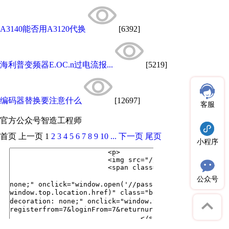
A3140能否用A3120代换
[6392]
海利普变频器E.OC.n过电流报...
[5219]
编码器替换要注意什么
[12697]
客服
官方公众号
智造工程师
首页
上一页
1
2
3
4
5
6
7
8
9
10
...
下一页
尾页
小程序
公众号