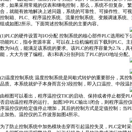
求，如果采用常规的仪表和继电控制，那么，系统不但复杂、繁
合，就能有效地解决上述问题，系统的可靠性、可操作性、可视性
控制箱、PLC、程序温控系统、流量控制系统、变频调速系统
组成如图2所示。下面简述控制系统的主要内容。
(1)PLC的硬件设置与I/O分配 控制系统的核心部件PLC选用
功能PLC，指令资源丰富，可以在上位机编程后下载到PLC。主控单
数为94点，能满足该系统的要求。该PLC的程序容量为2.7k
能，大大方便了编程。表1和表2分别列出了PLC的I/O地址分配
(2)温度控制系统 温度控制系统是间歇式转炉的重要部分，其
品质。本系统就炉子本身而言分3段控制，即入口温控、中段温
由框图可以看出，程序温控仪TIC的启动、保持或者停止都受P
否启动温控程序的运行。 如图3中PLC输出1闭合，则程序温控
序温控仪的给定值停止增加，其后的控制方式是定值控制；当P
止加热。温控仪的工作波形如图4所示。
为了防止控制系统中加热模块击穿而引起温控失灵，PLC定时采