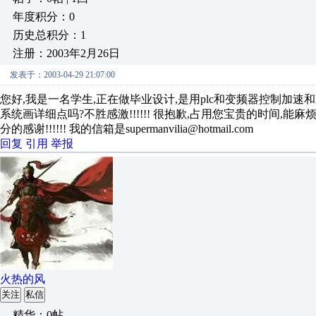
年度积分：0
历史总积分：1
注册：2003年2月26日
发表于：2003-04-29 21:07:00
您好,我是一名学生,正在做毕业设计,是用plc和变频器控制加速
系统画详细点吗?不胜感激!!!!!! 很抱歉,占用您宝贵的时间,能
分的感谢!!!!!! 我的信箱是supermanvilia@hotmail.com
回复
引用
举报
火热的风
关注
私信
精华：0帖