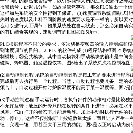
一个间断的超温报警信号，以引起操作人员的注意或进行故障处理
报警信号，延迟几分钟，如故障依然存在，那么PLC输出一个
这样加热系统的安全性得到了保证。 (3)速度调节系统 间歇
热时的速度以及出料不同阶段的速度要求是不一样的，所以要
么可以进行人工调节；如果系统处在自动状态，那么必须自动实
的有机结合实现的，速度调节的框图如图5所示。
PLC根据程序不同段的要求，依次切换变频器的输入控制端和
到速度调节的目的。 2. PLC的软件构成 (1)程序结构框图
制模块；③公共模块。其中自动模块和手动模块的输出是中间
磁阀、蜂鸣器、触发温控仪等。图6给出了系统总流程控制框图
(2)自动控制过程 系统的自动控制过程是按工艺的要求进行程
完成后再去执行另一个过程。当然，自动过程也要具备一定的
须合上；自动过程开始时炉膛温度不能高于某一温度等。图7是
(3)手动控制过程 手动运行时，各执行部件的动作相对是比较
不允许反转；液压的升降只能在反转的条件下进行；必须在水
风塞、气缸打开的状态下才能启动等。加上手动时执行元件的数
动，停止)，这样不仅控制屏上按钮数量太多，而且让人产生一
钮，实现一钮二用甚至大于三用的功能。图8是以正转启动为例