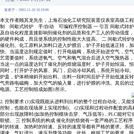
发表于：2003-11-26 10:19:00
本文作者顾其龙先生，上海石油化工研究院装置仪表室高级工程
制 间歇式转炉 手/自动 可编程序控制器 一 引言 间歇式
及自动化程度直接影响到催化剂的品质和生产工人的劳动强度
的硬件构成，而且使系统的控制性能大大提高。 二 间歇式转炉的
催化剂。化工原料从加料口进入炉膛后，炉子开始低速正转，
快。当温度达到规定值时，打开电磁阀，系统开始进空气，空
艺需要值时，系统进氧气。空气和氧气混合后进入空气预热器
当这一点的温度达到了催化剂的焙烧温度时，炉子开始恒温。
同时，打开炉子的风塞、风门，启动冷却风机，系统开始冷却
炉盖，炉体稍倾斜开始出料。出料一段时间后炉子开始低速反转。此
气旁路电磁阀，加大空气的输入量，进行炉膛的冲洗。其后的
电源。工艺控制组成如图1所示。
2. 控制要求 (1)实现既能从进料到出料的整个过程自动化，
控制，也能在现场屏上实现控制)。 (2)实现和过程动作配套的高
部分出现故障时(如加热控制模块击穿、气压低等)，PLC能对它
联锁。 三 控制系统的构成 催化剂的焙烧有一套严格的工艺程
时的转速、加热时的转速、反转的速度等都有严格的要求。系
调速、气缸进出、液压升降等功能。此外，根据工艺的要求，除