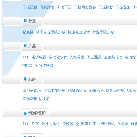
工控擂台
有奖活动
工控军团
工控网友聚会
工控摄影
工控视频
工
行业
物联网
楼宇自控系统集成
机械电控设计
行业系统集成
产品
PLC
电源电器
自动化软件
人机界面
工业通讯
变频与传动
运动控
控制器
离散传感器
品牌
西门子论坛
罗克韦尔论坛
施耐德论坛
ABB论坛
欧姆龙论坛
GE 
GE检测控制技术
维修维护
PLC
DCS
软件与系统
变频器
交流伺服
工业网络通讯
传感器
过