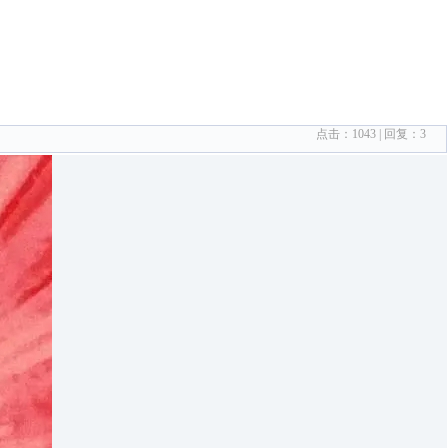
点击：
1043
| 回复：
3