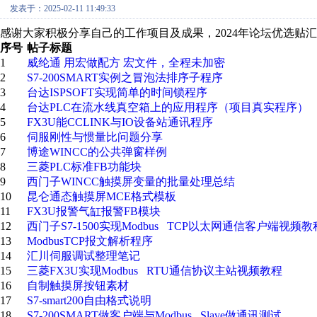
发表于：2025-02-11 11:49:33
感谢大家积极分享自己的工作项目及成果，2024年论坛优选贴
序号
帖子标题
1
威纶通 用宏做配方 宏文件，全程未加密
2
S7-200SMART实例之冒泡法排序子程序
3
台达ISPSOFT实现简单的时间锁程序
4
台达PLC在流水线真空箱上的应用程序（项目真实程序）
5
FX3U能CCLINK与IO设备站通讯程序
6
伺服刚性与惯量比问题分享
7
博途WINCC的公共弹窗样例
8
三菱PLC标准FB功能块
9
西门子WINCC触摸屏变量的批量处理总结
10
昆仑通态触摸屏MCE格式模板
11
FX3U报警气缸报警FB模块
12
西门子S7-1500实现Modbus TCP以太网通信客户端视频教
13
ModbusTCP报文解析程序
14
汇川伺服调试整理笔记
15
三菱FX3U实现Modbus RTU通信协议主站视频教程
16
自制触摸屏按钮素材
17
S7-smart200自由格式说明
18
S7-200SMART做客户端与Modbus Slave做通讯测试