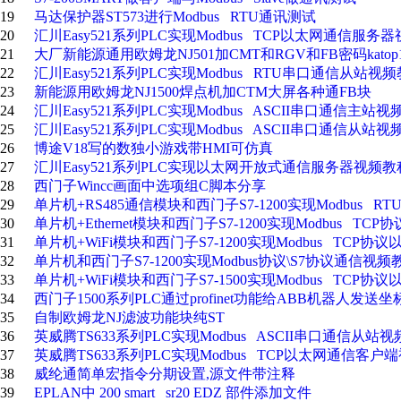
19
马达保护器ST573进行Modbus RTU通讯测试
20
汇川Easy521系列PLC实现Modbus TCP以太网通信服务
21
大厂新能源通用欧姆龙NJ501加CMT和RGV和FB密码katop1
22
汇川Easy521系列PLC实现Modbus RTU串口通信从站视
23
新能源用欧姆龙NJ1500焊点机加CTM大屏各种通FB块
24
汇川Easy521系列PLC实现Modbus ASCII串口通信主站
25
汇川Easy521系列PLC实现Modbus ASCII串口通信从站
26
博途V18写的数独小游戏带HMI可仿真
27
汇川Easy521系列PLC实现以太网开放式通信服务器视频教
28
西门子Wincc画面中选项组C脚本分享
29
单片机+RS485通信模块和西门子S7-1200实现Modbus 
30
单片机+Ethernet模块和西门子S7-1200实现Modbus TC
31
单片机+WiFi模块和西门子S7-1200实现Modbus TCP协
32
单片机和西门子S7-1200实现Modbus协议\S7协议通信视频
33
单片机+WiFi模块和西门子S7-1500实现Modbus TCP协
34
西门子1500系列PLC通过profinet功能给ABB机器人发送
35
自制欧姆龙NJ滤波功能块纯ST
36
英威腾TS633系列PLC实现Modbus ASCII串口通信从站
37
英威腾TS633系列PLC实现Modbus TCP以太网通信客户
38
威纶通简单宏指令分期设置,源文件带注释
39
EPLAN中 200 smart sr20 EDZ 部件添加文件