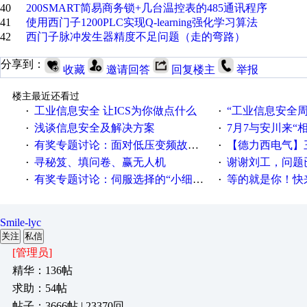
40
200SMART简易商务锁+几台温控表的485通讯程序
41
使用西门子1200PLC实现Q-learning强化学习算法
42
西门子脉冲发生器精度不足问题（走的弯路）
分享到：
收藏
邀请回答
回复楼主
举报
楼主最近还看过
工业信息安全 让ICS为你做点什么
“工业信息安全周之我见”
·
·
浅谈信息安全及解决方案
7月7与安川来“
·
·
有奖专题讨论：面对低压变频故障，老手是这样解决的！
【德力西电气】三
·
·
寻秘笈、填问卷、赢无人机
谢谢刘工，问题
·
·
有奖专题讨论：伺服选择的“小细节大学问”奖励公告
等的就是你！快来领
·
·
Smile-lyc
关注
私信
[管理员]
精华：136帖
求助：54帖
帖子：3666帖 | 23370回