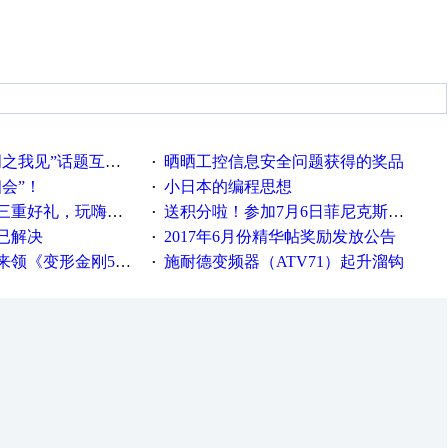
话题互动获奖名单发布公告
晒晒工控信息安全问题获得的奖品
·
相会”！
小日本的编程思想
·
重好礼，玩嗨夏日！
送积分啦！参加7月6日菲尼克斯在线研讨会即得
·
已解决
2017年6月份精华帖奖励发放公告
·
《变形金刚5》观影券
施耐德变频器（ATV71）起升溜钩
·