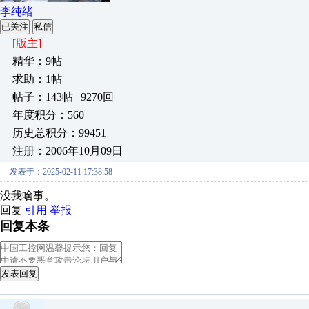
李纯绪
已关注
私信
[版主]
精华：9帖
求助：1帖
帖子：143帖 | 9270回
年度积分：560
历史总积分：99451
注册：2006年10月09日
发表于：2025-02-11 17:38:58
没我啥事。
回复
引用
举报
回复本条
发表回复